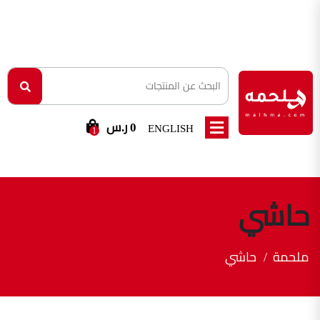
0 ر.س
ENGLISH
1
حاشي
ملحمة
حاشي