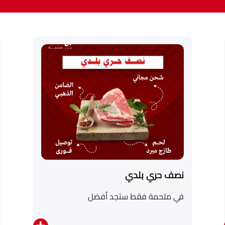
نصف حري بلدي
في ملحمة فقط ستجد أفضل