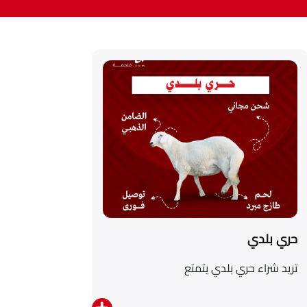
حري بلدي
تريد شراء حري بلدي يتمتع