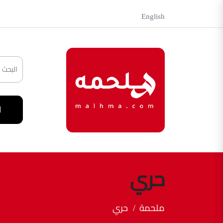
English
ا
حري
ملحمة
حري